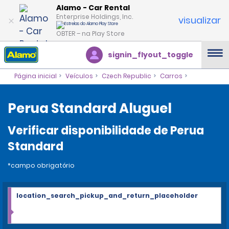
Alamo - Car Rental
Enterprise Holdings, Inc.
visualizar
OBTER – na Play Store
signin_flyout_toggle
Página inicial
Veículos
Czech Republic
Carros
Perua Standard Aluguel
Verificar disponibilidade de Perua
Standard
*campo obrigatório
location_search_pickup_and_return_placeholder