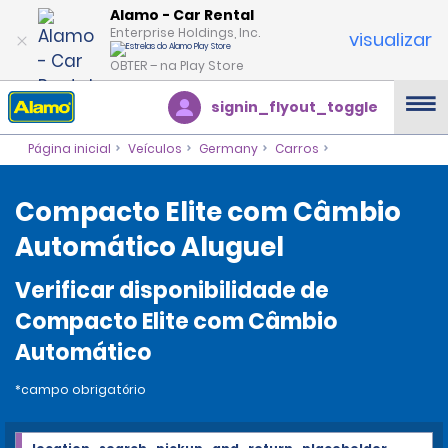
Alamo - Car Rental
Enterprise Holdings, Inc.
visualizar
OBTER – na Play Store
signin_flyout_toggle
Página inicial
Veículos
Germany
Carros
Compacto Elite com Câmbio
Automático Aluguel
Verificar disponibilidade de
Compacto Elite com Câmbio
Automático
*campo obrigatório