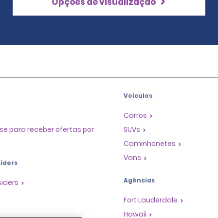
Opções de visualização
Veículos
Carros
se para receber ofertas por
SUVs
Caminhonetes
Vans
iders
Agências
siders
Fort Lauderdale
Hawaii