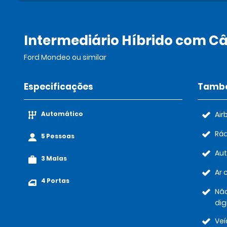
Intermediário Híbrido com C
Ford Mondeo ou similar
Especificações
També
Automático
Air
Rád
5 Pessoas
Au
3 Malas
Ar 
4 Portas
Não
dig
Veí