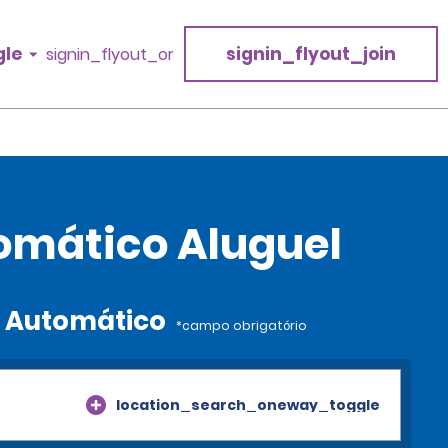
gle
signin_flyout_join
signin_flyout_or
omático Aluguel
o Automático
*campo obrigatório
location_search_oneway_toggle