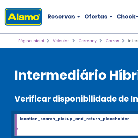
Reservas
Ofertas
Check-
Página inicial
Veículos
Germany
Carros
Inte
Intermediário Híb
Verificar disponibilidade de
location_search_pickup_and_return_placeholder