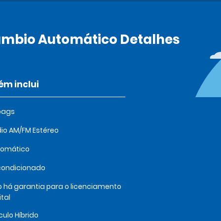
âmbio Automático Detalhes
m inclui
bags
io AM/FM Estéreo
tomático
condicionado
 há garantia para o licenciamento
ital
culo Híbrido