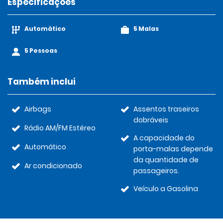
Especificações
Automático
5 Malas
5 Pessoas
Também inclui
Airbags
Assentos traseiros
dobráveis
Rádio AM/FM Estéreo
A capacidade do
Automático
porta-malas depende
da quantidade de
Ar condicionado
passageiros.
Veículo a Gasolina