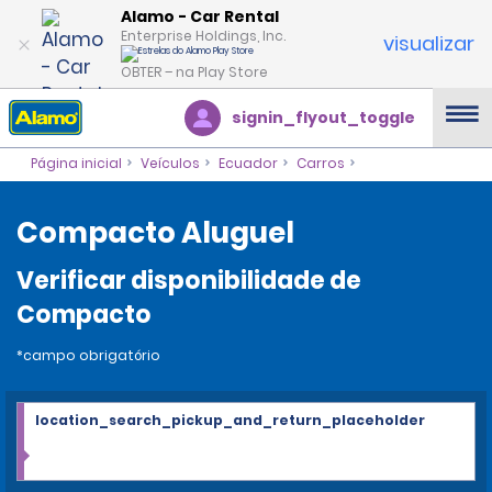
Alamo - Car Rental
Enterprise Holdings, Inc.
visualizar
OBTER – na Play Store
signin_flyout_toggle
Página inicial
Veículos
Ecuador
Carros
Compacto Aluguel
Verificar disponibilidade de
Compacto
*campo obrigatório
location_search_pickup_and_return_placeholder