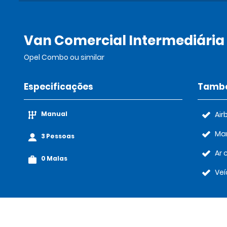
Van Comercial Intermediária 
Opel Combo ou similar
Especificações
També
Manual
Air
Ma
3 Pessoas
Ar 
0 Malas
Veí