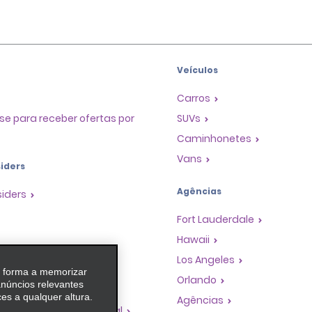
Veículos
Carros
se para receber ofertas por
SUVs
Caminhonetes
Vans
iders
Agências
siders
Fort Lauderdale
Hawaii
as
Los Angeles
e forma a memorizar
 de Premiação de
Orlando
anúncios relevantes
es a qualquer altura.
Agências
dades de franquia global