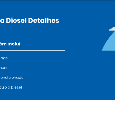
a Diesel Detalhes
m inclui
bags
nual
condicionado
culo a Diesel