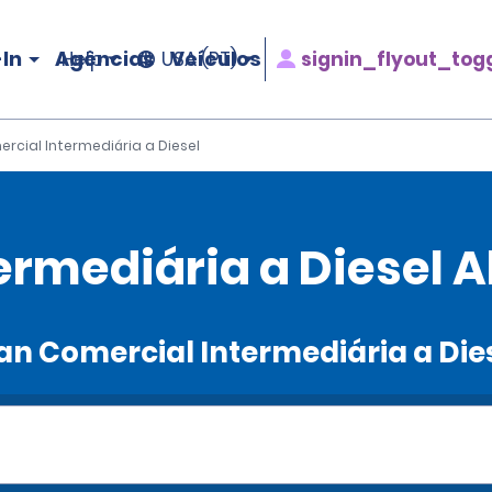
In
Agências
Veículos
signin_flyout_tog
Help
USA (PT)
rcial Intermediária a Diesel
rmediária a Diesel A
Van Comercial Intermediária a Die