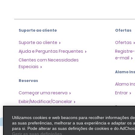
Suporte ao cliente
Ofertas
Suporte ao cliente
Ofertas
Ajuda e Perguntas Frequentes
Registre-
e-mail
Clientes com Necessidades
Especiais
Alamo Ins
Reservas
Alamo In
Começar uma reserva
Entrar
Exibir/Modificar/Cancelar
Program
Check-in Rápido
Utilizamos cookies e web beacons para recolher informações d
Pular o guichê
Programa
as suas preferências, melhorar a sua experiência e adaptar os 
Parceiros
Viagens anteriores / Recibos
para si. Pode alterar as suas definições de cookies e do AdChoic
Oportuni
Gerir as suas definições