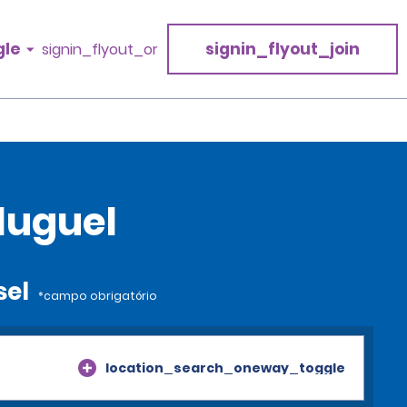
gle
signin_flyout_join
signin_flyout_or
luguel
sel
*campo obrigatório
location_search_oneway_toggle