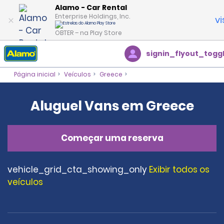
Alamo - Car Rental
Enterprise Holdings, Inc.
vi
OBTER – na Play Store
signin_flyout_togg
Página inicial
Veículos
Greece
Aluguel Vans em Greece
Começar uma reserva
vehicle_grid_cta_showing_only
Exibir todos os
veículos