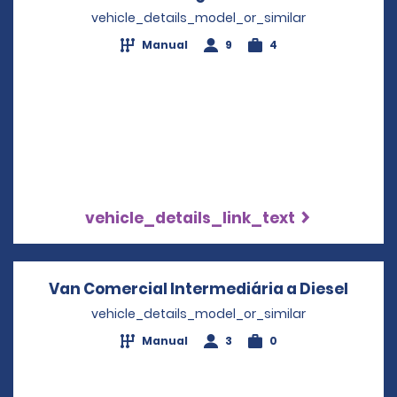
vehicle_details_model_or_similar
Manual
9
4
vehicle_details_link_text
Van Comercial Intermediária a Diesel
Opens
vehicle_details_model_or_similar
Manual
3
0