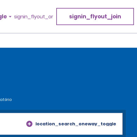
gle
signin_flyout_join
signin_flyout_or
atório
location_search_oneway_toggle