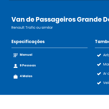
Van de Passageiros Grande D
Renault Trafic ou similar
Especificações
També
Manual
Air
Ma
9 Pessoas
Ar 
4 Malas
Veí