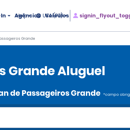
In
Agências
Veículos
signin_flyout_tog
Help
USA (PT)
assageiros Grande
s Grande Aluguel
 Van de Passageiros Grande
*campo obrig