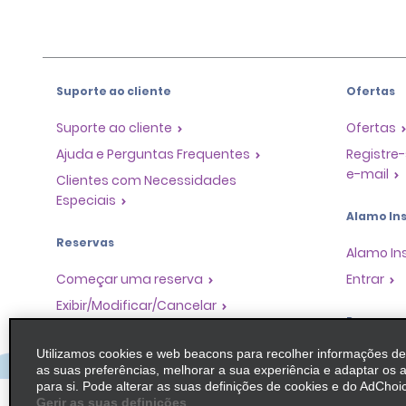
Suporte ao cliente
Ofertas
Suporte ao cliente
Ofertas
Ajuda e Perguntas Frequentes
Registre-
e-mail
Clientes com Necessidades
Especiais
Alamo Ins
Reservas
Alamo In
Começar uma reserva
Entrar
Exibir/Modificar/Cancelar
Program
Check-in Rápido
Utilizamos cookies e web beacons para recolher informações d
Pular o guichê
Programa
as suas preferências, melhorar a sua experiência e adaptar os 
Parceiros
Viagens anteriores / Recibos
para si. Pode alterar as suas definições de cookies e do AdChoic
Oportuni
Gerir as suas definições