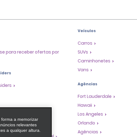
Veículos
Carros
se para receber ofertas por
SUVs
Caminhonetes
Vans
iders
Agências
siders
Fort Lauderdale
Hawaii
as
Los Angeles
e forma a memorizar
 de Premiação de
Orlando
anúncios relevantes
es a qualquer altura.
Agências
dades de franquia global