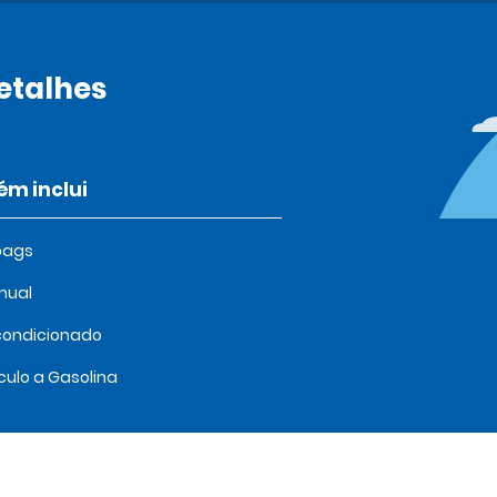
etalhes
m inclui
bags
nual
condicionado
culo a Gasolina