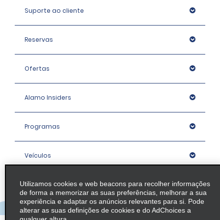
Suporte ao cliente
Reservas
Ofertas
Alamo Insiders
Programas
Veículos
Utilizamos cookies e web beacons para recolher informações
Agências
de forma a memorizar as suas preferências, melhorar a sua
experiência e adaptar os anúncios relevantes para si. Pode
alterar as suas definições de cookies e do AdChoices a
Empresa
qualquer altura.