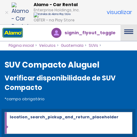
Alamo - Car Rental
Enterprise Holdings, Inc.
visualizar
OBTER – na Play Store
signin_flyout_toggle
Página inicial
Veículos
Guatemala
SUVs
SUV Compacto Aluguel
Verificar disponibilidade de SUV
Compacto
*campo obrigatório
location_search_pickup_and_return_placeholder