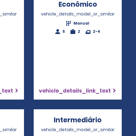
Opens in a new window
Econômico
Opens in a
_similar
vehicle_details_model_or_similar
Manual
4
5
2
2-4
_text
vehicle_details_link_text
pens in a new window
Intermediário
Opens in
_similar
vehicle_details_model_or_similar