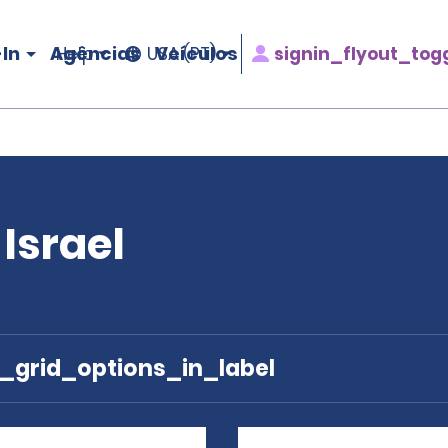
In
Agências
Veículos
signin_flyout_tog
Help
USA (PT)
Israel
e_grid_options_in_label