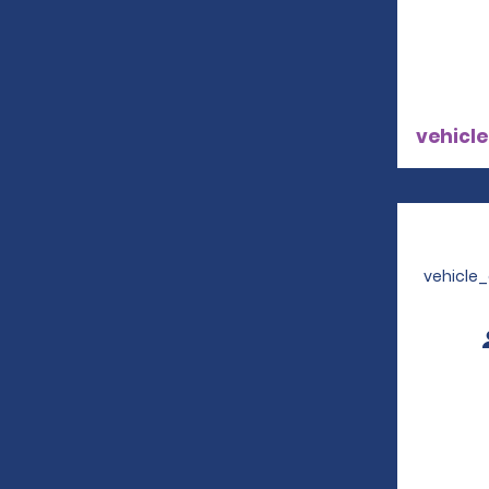
vehicle
vehicle