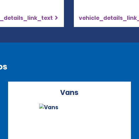
_details_link_text
vehicle_details_link
os
Vans