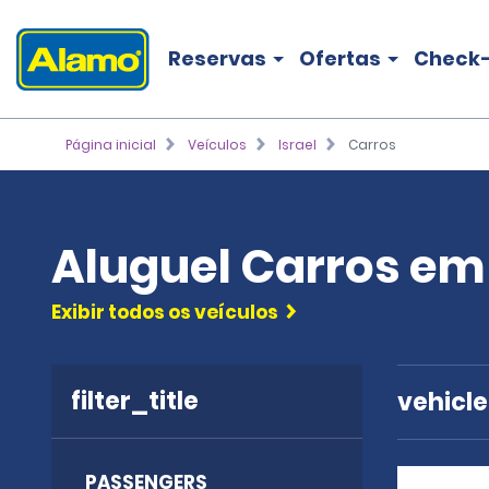
Reservas
Ofertas
Check-
Página inicial
Veículos
Israel
Carros
Aluguel Carros em 
Exibir todos os veículos
filter_title
vehicl
PASSENGERS