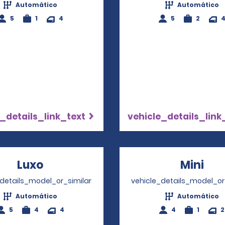
Automático
Automático
5
1
4
5
2
_details_link_text
vehicle_details_link
Luxo
Opens in a new window
Mini
Ope
_details_model_or_similar
vehicle_details_model_or
Automático
Automático
5
4
4
4
1
2