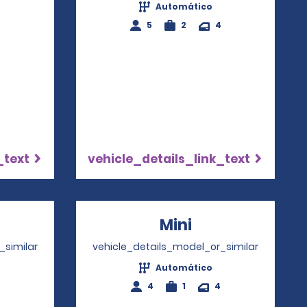
Automático
4
5
2
4
_text
vehicle_details_link_text
ns in a new window
Mini
Opens in a ne
_similar
vehicle_details_model_or_similar
Automático
4
1
4