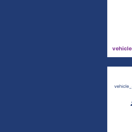
vehicle
vehicle