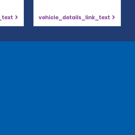
_text
vehicle_details_link_text