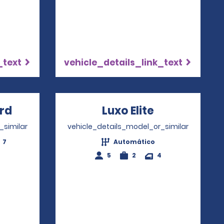
_text
vehicle_details_link_text
rd
Opens in a new window
Luxo Elite
Opens in a 
_similar
vehicle_details_model_or_similar
7
Automático
5
2
4