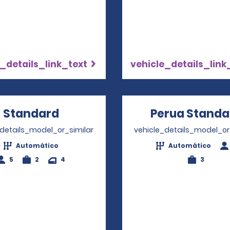
_details_link_text
vehicle_details_link
Standard
Opens in a new window
Perua Standa
_details_model_or_similar
vehicle_details_model_or
Automático
Automático
5
2
4
3