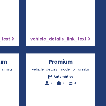
_text
vehicle_details_link_text
ium
Opens in a new window
Premium
Opens in a 
_similar
vehicle_details_model_or_similar
Automático
5
3
4
4