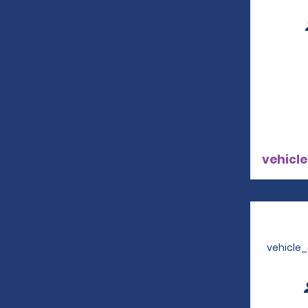
vehicle
vehicle