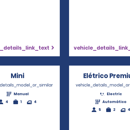
_details_link_text
vehicle_details_link
Mini
Opens in a new window
Elétrico Prem
_details_model_or_similar
vehicle_details_model_or
Manual
Electric
4
1
4
Automático
5
2