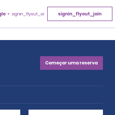
gle
signin_flyout_join
signin_flyout_or
Começar uma reserva