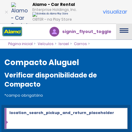
Alamo - Car Rental
Enterprise Holdings, Inc.
visualizar
OBTER – na Play Store
signin_flyout_toggle
Página inicial
Veículos
Israel
Carros
Compacto Aluguel
Verificar disponibilidade de
Compacto
*campo obrigatório
location_search_pickup_and_return_placeholder