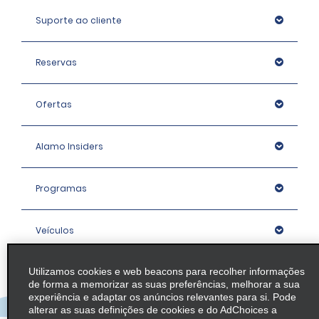
Suporte ao cliente
Reservas
Ofertas
Alamo Insiders
Programas
Veículos
Utilizamos cookies e web beacons para recolher informações
Agências
de forma a memorizar as suas preferências, melhorar a sua
experiência e adaptar os anúncios relevantes para si. Pode
alterar as suas definições de cookies e do AdChoices a
Empresa