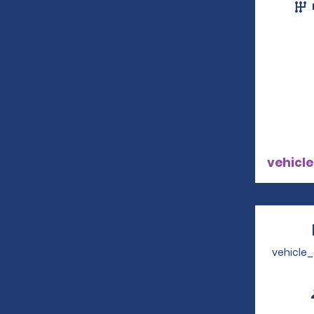
vehicle
vehicle