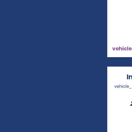
vehicle
I
vehicle