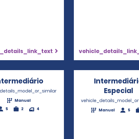
_details_link_text
vehicle_details_link
ntermediário
Opens in a new window
Intermediár
Especial
O
_details_model_or_similar
vehicle_details_model_or
Manual
5
2
4
Manual
5