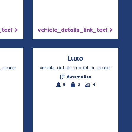
_text
vehicle_details_link_text
Opens in a new window
Luxo
Opens in a ne
_similar
vehicle_details_model_or_similar
Automático
4
5
2
4