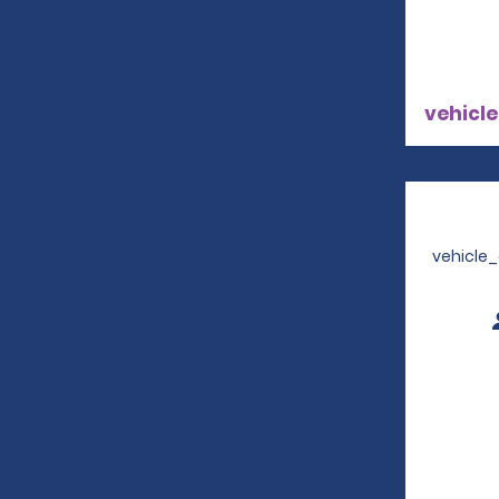
vehicle
vehicle