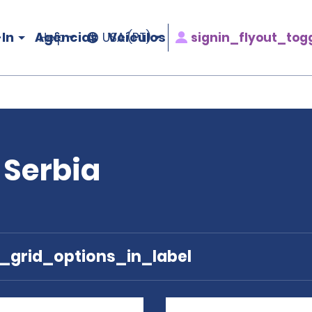
In
Agências
Veículos
signin_flyout_tog
Help
USA (PT)
 Serbia
e_grid_options_in_label