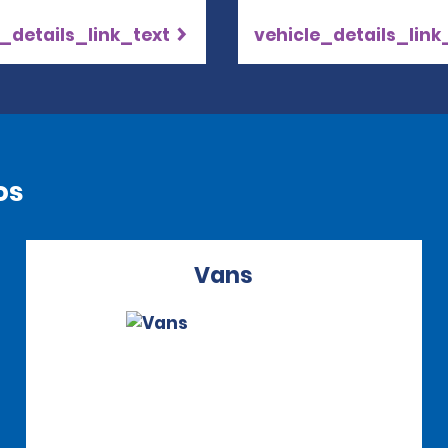
_details_link_text
vehicle_details_link
os
Vans