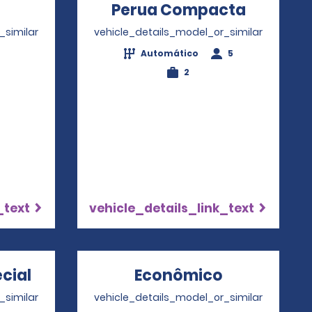
Opens in a new window
Perua Compacta
Opens i
_similar
vehicle_details_model_or_similar
Automático
5
2
_text
vehicle_details_link_text
cial
Opens in a new window
Econômico
Opens in a
_similar
vehicle_details_model_or_similar