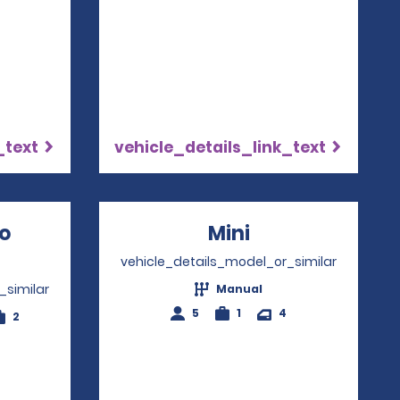
_text
vehicle_details_link_text
io
Mini
Opens in a ne
pens in a new window
vehicle_details_model_or_similar
_similar
Manual
5
1
4
2