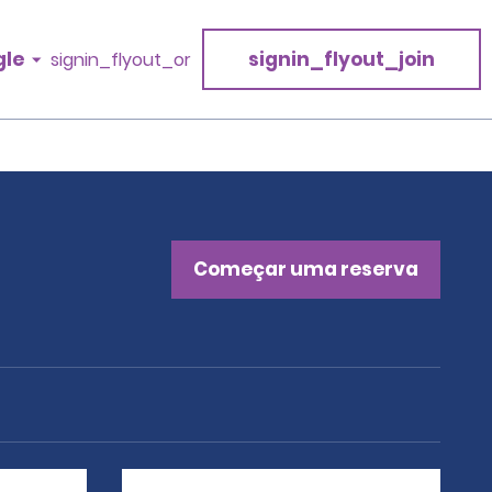
gle
signin_flyout_join
signin_flyout_or
Começar uma reserva