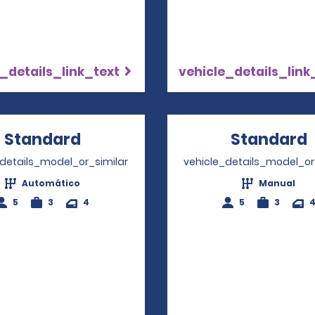
_details_link_text
vehicle_details_link
Standard
Opens in a new window
Standard
_details_model_or_similar
vehicle_details_model_or
Automático
Manual
5
3
4
5
3