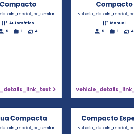
Compacto
Opens in a new window
Compacto
_details_model_or_similar
vehicle_details_model_or
Automático
Manual
5
1
4
5
1
4
_details_link_text
vehicle_details_link
rua Compacta
Opens in a new window
Compacto Espe
_details_model_or_similar
vehicle_details_model_or