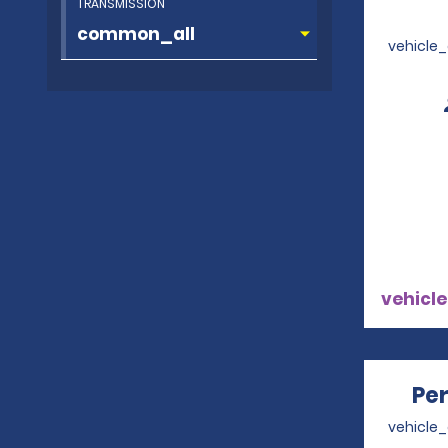
TRANSMISSION
vehicle
vehicle
Pe
vehicle