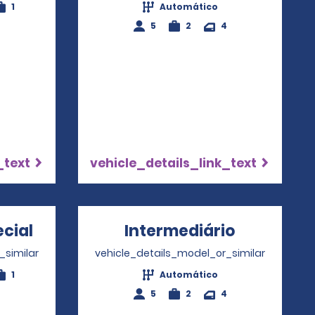
1
Automático
5
2
4
_text
vehicle_details_link_text
cial
Opens in a new window
Intermediário
Opens in
_similar
vehicle_details_model_or_similar
1
Automático
5
2
4