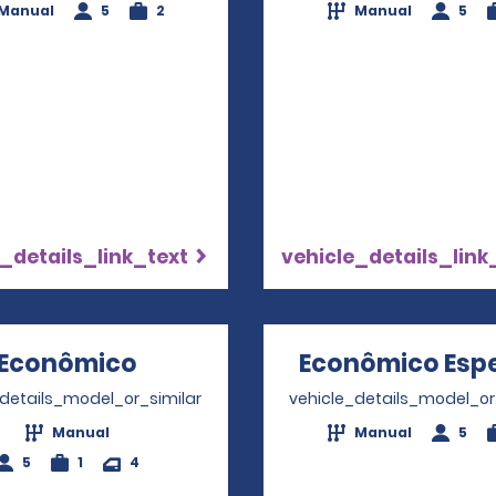
Manual
5
2
Manual
5
_details_link_text
vehicle_details_link
Econômico
Opens in a new window
Econômico Espe
_details_model_or_similar
vehicle_details_model_or
Manual
Manual
5
5
1
4