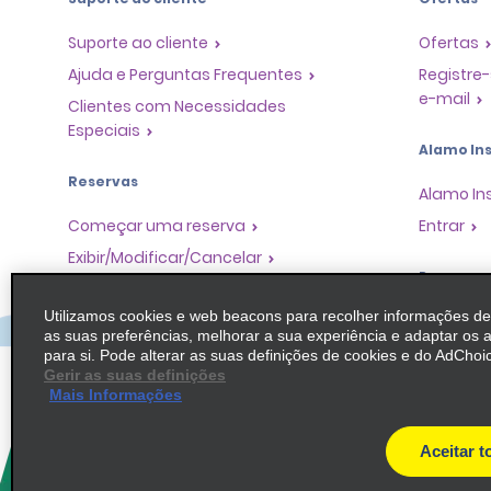
Suporte ao cliente
Ofertas
Ajuda e Perguntas Frequentes
Registre-
e-mail
Clientes com Necessidades
Especiais
Alamo Ins
Reservas
Alamo In
Começar uma reserva
Entrar
Exibir/Modificar/Cancelar
Program
Check-in Rápido
Utilizamos cookies e web beacons para recolher informações d
Pular o guichê
Programa
as suas preferências, melhorar a sua experiência e adaptar os 
Parceiros
Viagens anteriores / Recibos
para si. Pode alterar as suas definições de cookies e do AdChoic
Oportuni
Gerir as suas definições
Aluguel de carro somente de ida
Mais Informações
Agentes 
Operador
Aceitar t