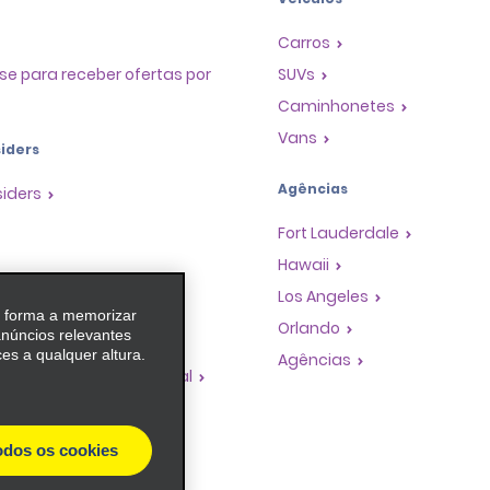
Carros
se para receber ofertas por
SUVs
Caminhonetes
Vans
iders
Agências
siders
Fort Lauderdale
Hawaii
as
Los Angeles
e forma a memorizar
 de Premiação de
Orlando
anúncios relevantes
es a qualquer altura.
Agências
dades de franquia global
de viagem
es de turismo
odos os cookies