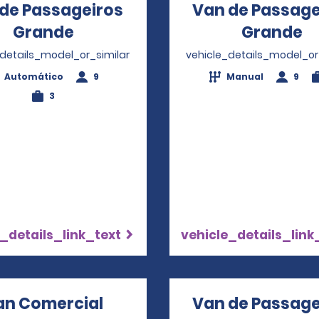
de Passageiros
Van de Passage
Grande
Opens in a new window
Grande
O
_details_model_or_similar
vehicle_details_model_or
Automático
9
Manual
9
3
_details_link_text
vehicle_details_link
an Comercial
Van de Passage