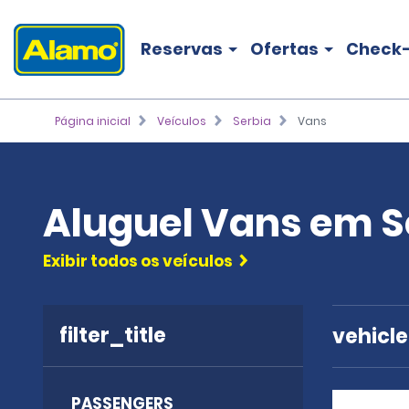
Reservas
Ofertas
Check-
Página inicial
Veículos
Serbia
Vans
Aluguel Vans em S
Exibir todos os veículos
filter_title
vehicl
PASSENGERS