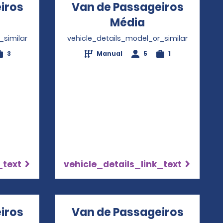
iros
Van de Passageiros
pens in a new window
Média
Opens in a n
_similar
vehicle_details_model_or_similar
3
Manual
5
1
_text
vehicle_details_link_text
iros
Van de Passageiros