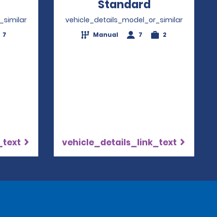
Opens in a new window
Standard
Opens in a
_similar
vehicle_details_model_or_similar
7
Manual
7
2
_text
vehicle_details_link_text