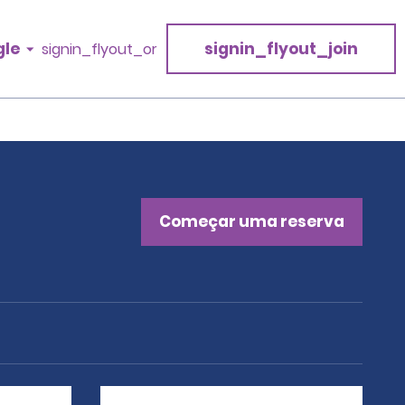
gle
signin_flyout_join
signin_flyout_or
Começar uma reserva