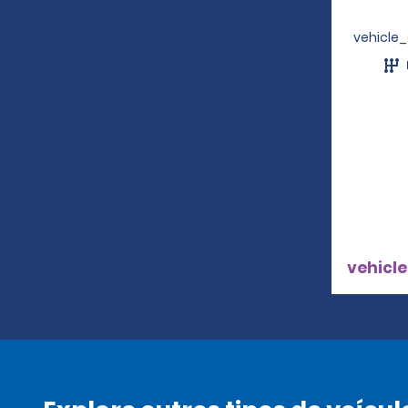
vehicle
vehicle