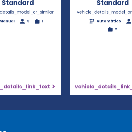
Standard
Opens in a new window
Standard
_details_model_or_similar
vehicle_details_model_or
Manual
3
1
Automático
2
_details_link_text
vehicle_details_link