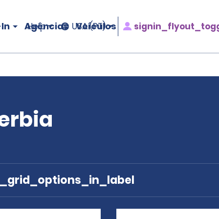
In
Agências
Veículos
signin_flyout_tog
Help
USA (PT)
erbia
e_grid_options_in_label