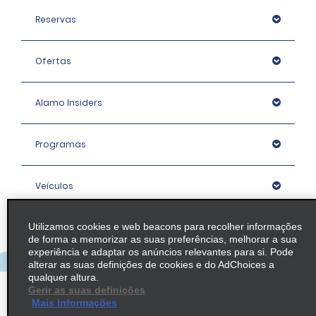
Reservas
Ofertas
Alamo Insiders
Programas
Veículos
Utilizamos cookies e web beacons para recolher informações
Agências
de forma a memorizar as suas preferências, melhorar a sua
experiência e adaptar os anúncios relevantes para si. Pode
alterar as suas definições de cookies e do AdChoices a
Empresa
qualquer altura.
Gerir as suas definições
Mais Informações
Política / Mapa do Site