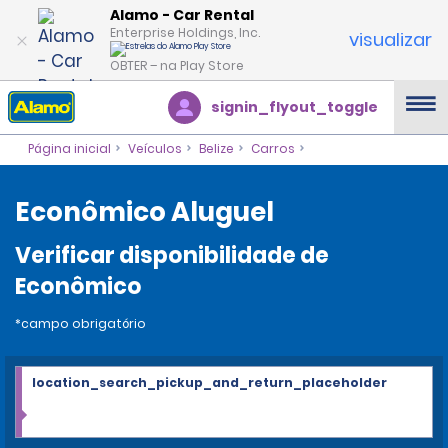
Alamo - Car Rental
Enterprise Holdings, Inc.
visualizar
OBTER – na Play Store
signin_flyout_toggle
Página inicial
Veículos
Belize
Carros
Econômico Aluguel
Verificar disponibilidade de
Econômico
*campo obrigatório
location_search_pickup_and_return_placeholder