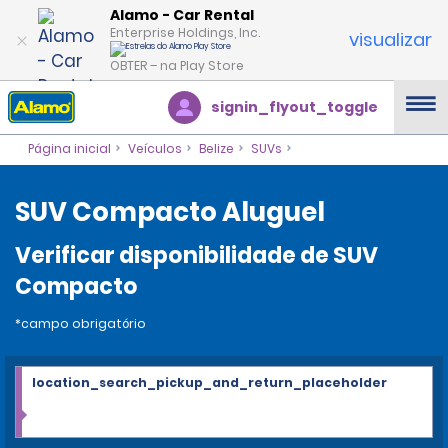
Alamo - Car Rental
Enterprise Holdings, Inc.
visualizar
OBTER – na Play Store
signin_flyout_toggle
Página inicial
Veículos
Belize
SUVs
SUV Compacto Aluguel
Verificar disponibilidade de SUV
Compacto
*campo obrigatório
location_search_pickup_and_return_placeholder