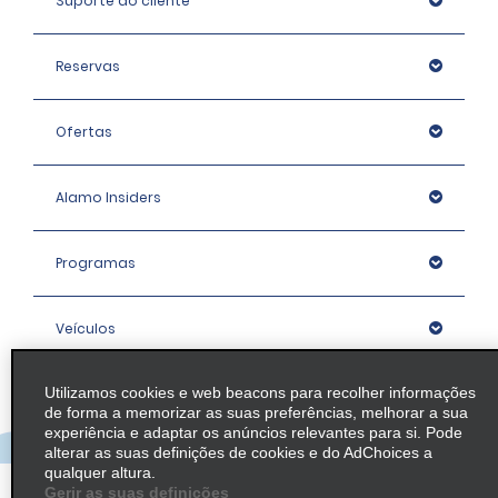
Suporte ao cliente
Reservas
Ofertas
Alamo Insiders
Programas
Veículos
Utilizamos cookies e web beacons para recolher informações
Agências
de forma a memorizar as suas preferências, melhorar a sua
experiência e adaptar os anúncios relevantes para si. Pode
alterar as suas definições de cookies e do AdChoices a
Empresa
qualquer altura.
Gerir as suas definições