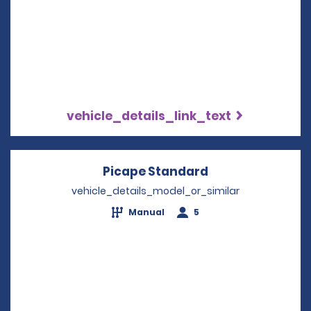
vehicle_details_link_text
Picape Standard
Opens in a new
vehicle_details_model_or_similar
Manual
5