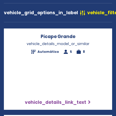
vehicle_grid_options_in_label
vehicle_filt
Picape Grande
Opens in a new 
vehicle_details_model_or_similar
Automático
5
8
vehicle_details_link_text