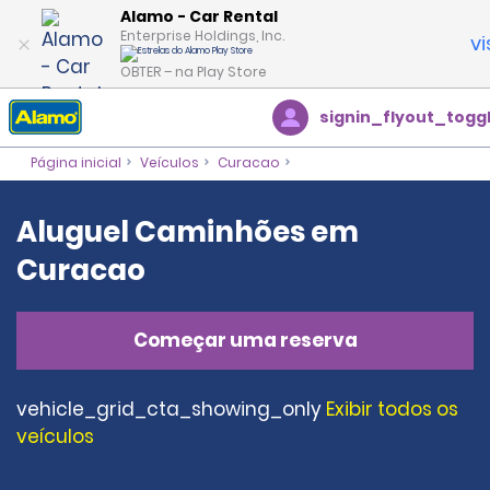
Alamo - Car Rental
Enterprise Holdings, Inc.
vi
OBTER – na Play Store
signin_flyout_togg
Página inicial
Veículos
Curacao
Aluguel Caminhões em
Curacao
Começar uma reserva
vehicle_grid_cta_showing_only
Exibir todos os
veículos