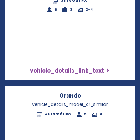
Automático
5
3
2-4
vehicle_details_link_text
Grande
Opens in a new wind
vehicle_details_model_or_similar
Automático
5
4