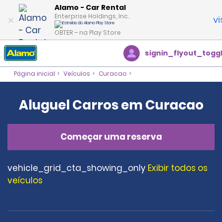
Alamo - Car Rental
Enterprise Holdings, Inc.
vi
OBTER – na Play Store
signin_flyout_togg
Página inicial
Veículos
Curacao
Aluguel Carros em Curacao
Começar uma reserva
vehicle_grid_cta_showing_only
Exibir todos os
veículos