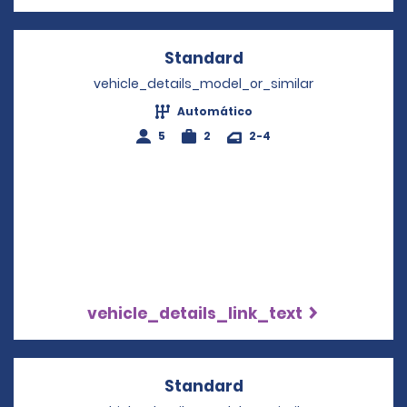
Standard
Opens in a new win
vehicle_details_model_or_similar
Automático
5
2
2-4
vehicle_details_link_text
Standard
Opens in a new win