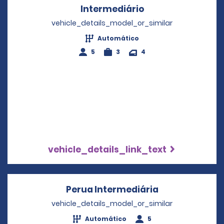
Intermediário
Opens in a new w
vehicle_details_model_or_similar
Automático
5
3
4
vehicle_details_link_text
Perua Intermediária
Opens in a ne
vehicle_details_model_or_similar
Automático
5