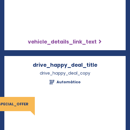
vehicle_details_link_text
drive_happy_deal_title
Opens in a 
drive_happy_deal_copy
Automático
SPECIAL_OFFER