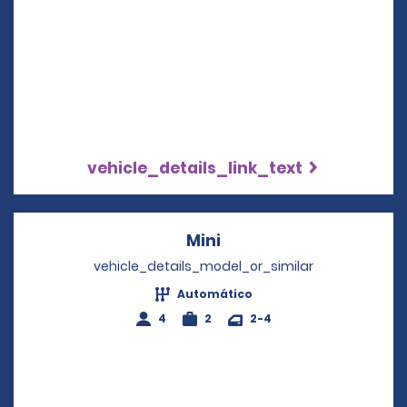
vehicle_details_link_text
Mini
Opens in a new windo
vehicle_details_model_or_similar
Automático
4
2
2-4