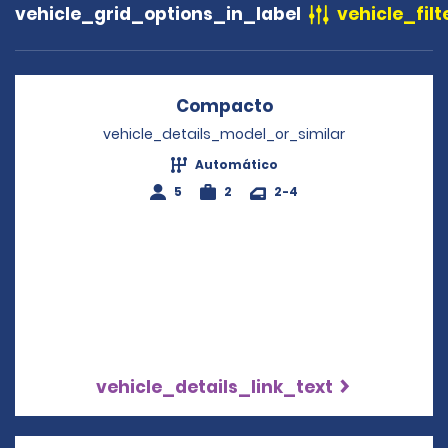
vehicle_grid_options_in_label
vehicle_filt
Compacto
Opens in a new wi
vehicle_details_model_or_similar
Automático
5
2
2-4
vehicle_details_link_text