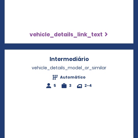
vehicle_details_link_text
Intermediário
Opens in a new w
vehicle_details_model_or_similar
Automático
5
3
2-4