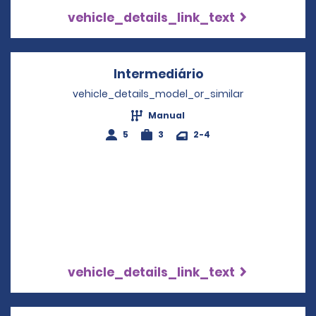
vehicle_details_link_text
Intermediário
Opens in a new w
vehicle_details_model_or_similar
Manual
5
3
2-4
vehicle_details_link_text