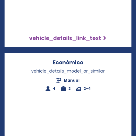
vehicle_details_link_text
Econômico
Opens in a new wi
vehicle_details_model_or_similar
Manual
4
2
2-4