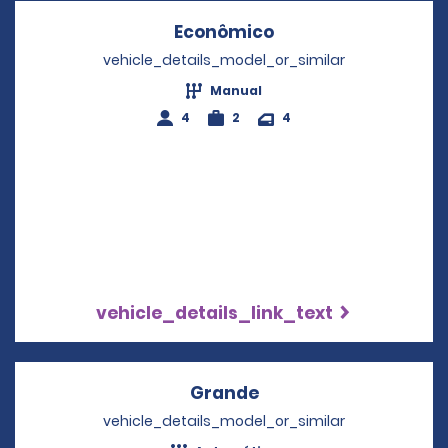
Econômico
Opens in a new wi
vehicle_details_model_or_similar
Manual
4
2
4
vehicle_details_link_text
Grande
Opens in a new wind
vehicle_details_model_or_similar