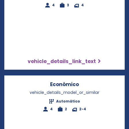
4
3
4
vehicle_details_link_text
Econômico
Opens in a new wi
vehicle_details_model_or_similar
Automático
4
2
2-4