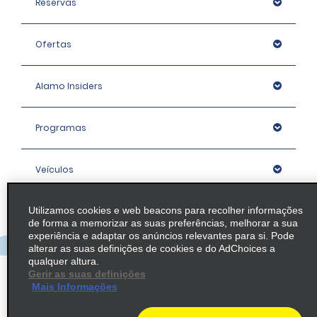
Reservas
Ofertas
Alamo Insiders
Programas
Veículos
Utilizamos cookies e web beacons para recolher informações
Agências
de forma a memorizar as suas preferências, melhorar a sua
experiência e adaptar os anúncios relevantes para si. Pode
alterar as suas definições de cookies e do AdChoices a
Empresa
qualquer altura.
Gerir as suas definições
Mais Informações
Política / Mapa do Site