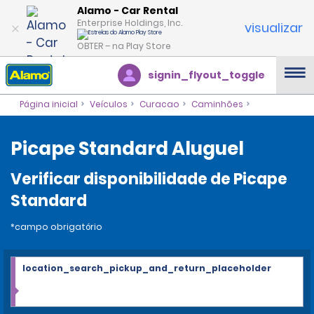
Alamo - Car Rental
Enterprise Holdings, Inc.
visualizar
OBTER – na Play Store
signin_flyout_toggle
Página inicial
Veículos
Curacao
Caminhões
Picape Standard Aluguel
Verificar disponibilidade de Picape
Standard
*campo obrigatório
location_search_pickup_and_return_placeholder