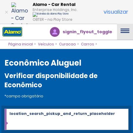
Alamo - Car Rental
Enterprise Holdings, Inc.
visualizar
OBTER – na Play Store
signin_flyout_toggle
Página inicial
Veículos
Curacao
Carros
Econômico Aluguel
Verificar disponibilidade de
Econômico
*campo obrigatório
location_search_pickup_and_return_placeholder