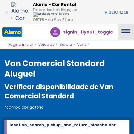
Alamo - Car Rental
Enterprise Holdings, Inc.
visualizar
OBTER – na Play Store
signin_flyout_toggle
Página inicial
Veículos
Serbia
Vans
Van Comercial Standard
Aluguel
Verificar disponibilidade de Van
Comercial Standard
*campo obrigatório
location_search_pickup_and_return_placeholder